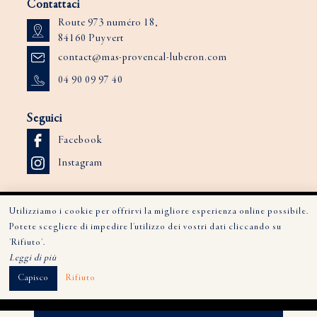
Contattaci
Route 973 numéro 18,
84160 Puyvert
contact@mas-provencal-luberon.com
04 90 09 97 40
Seguici
Facebook
Instagram
© 2026 Tutti i diritti riservati | Mas de la Lombarde |
Avviso Legale
|
Utilizziamo i cookie per offrirvi la migliore esperienza online possibile.
Mappa del sito
Potete scegliere di impedire l'utilizzo dei vostri dati cliccando su
'Rifiuto'.
Communication pour chambres d'hôtes
Leggi di più
Capisco
Rifiuto